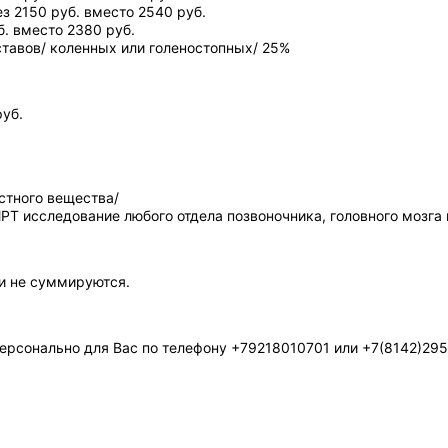
з 2150 руб. вместо 2540
руб.
б. вместо 2380
руб.
тавов/ коленных или голеностопных/ 25%
руб.
стного вещества/
 МРТ исследование любого отдела позвоночника, головного мозга
и не суммируются.
ерсонально для Вас по телефону +79218010701 или +7(8142)29