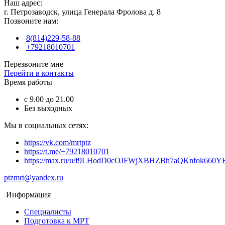
Наш адрес:
г. Петрозаводск, улица Генерала Фролова д. 8
Позвоните нам:
8(814)229-58-88
+79218010701
Перезвоните мне
Перейти в контакты
Время работы
с 9.00 до 21.00
Без выходных
Мы в социальных сетях:
https://vk.com/mrtptz
https://t.me/+79218010701
https://max.ru/u/f9LHodD0cOJFWjXBHZBh7aQKnfok66
ptzmrt@yandex.ru
Информация
Специалисты
Подготовка к МРТ