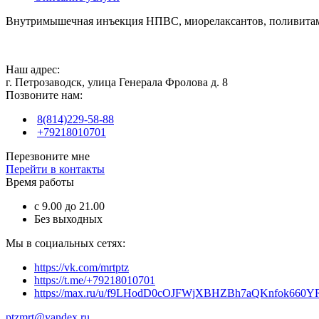
Внутримышечная инъекция НПВС, миорелаксантов, поливитам
Наш адрес:
г. Петрозаводск, улица Генерала Фролова д. 8
Позвоните нам:
8(814)229-58-88
+79218010701
Перезвоните мне
Перейти в контакты
Время работы
с 9.00 до 21.00
Без выходных
Мы в социальных сетях:
https://vk.com/mrtptz
https://t.me/+79218010701
https://max.ru/u/f9LHodD0cOJFWjXBHZBh7aQKnfok66
ptzmrt@yandex.ru