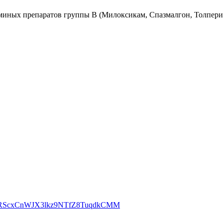
иных препаратов группы В (Милоксикам, Спазмалгон, Толпери
0YRScxCnWJX3lkz9NTfZ8TuqdkCMM