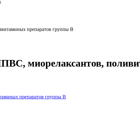
х
ивитаминых препаратов группы В
ПВС, миорелаксантов, поливи