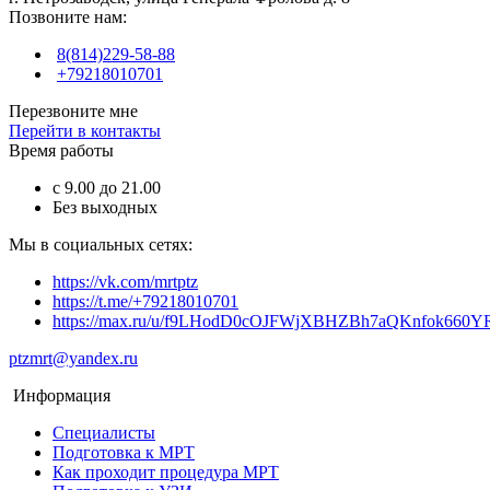
Позвоните нам:
8(814)229-58-88
+79218010701
Перезвоните мне
Перейти в контакты
Время работы
с 9.00 до 21.00
Без выходных
Мы в социальных сетях:
https://vk.com/mrtptz
https://t.me/+79218010701
https://max.ru/u/f9LHodD0cOJFWjXBHZBh7aQKnfok66
ptzmrt@yandex.ru
Информация
Специалисты
Подготовка к МРТ
Как проходит процедура МРТ