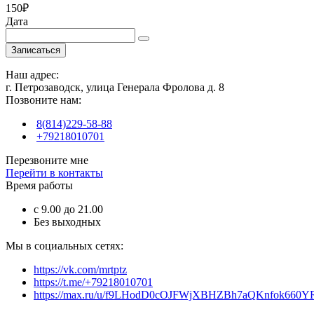
150₽
Дата
Записаться
Наш адрес:
г. Петрозаводск, улица Генерала Фролова д. 8
Позвоните нам:
8(814)229-58-88
+79218010701
Перезвоните мне
Перейти в контакты
Время работы
с 9.00 до 21.00
Без выходных
Мы в социальных сетях:
https://vk.com/mrtptz
https://t.me/+79218010701
https://max.ru/u/f9LHodD0cOJFWjXBHZBh7aQKnfok66