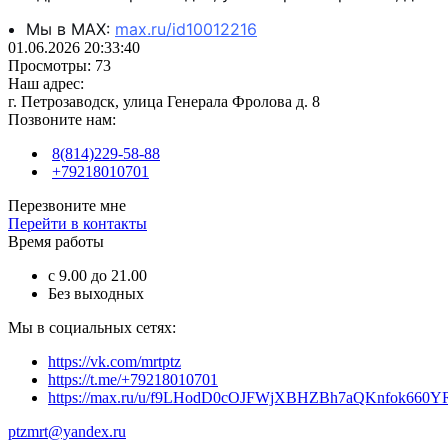
Мы в MAX:
max.ru/id10012216
01.06.2026 20:33:40
Просмотры: 73
Наш адрес:
г. Петрозаводск, улица Генерала Фролова д. 8
Позвоните нам:
8(814)229-58-88
+79218010701
Перезвоните мне
Перейти в контакты
Время работы
с 9.00 до 21.00
Без выходных
Мы в социальных сетях:
https://vk.com/mrtptz
https://t.me/+79218010701
https://max.ru/u/f9LHodD0cOJFWjXBHZBh7aQKnfok66
ptzmrt@yandex.ru